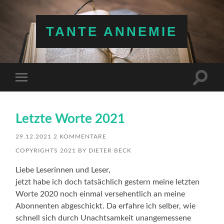
TANTE ANNEMIE
Suchfe
Mobile-
ein-/a
Menü
ein-/ausblenden
Letzte Worte 2021
29.12.2021
2 KOMMENTARE
COPYRIGHTS 2021 BY DIETER BECK
Liebe Leserinnen und Leser,
jetzt habe ich doch tatsächlich gestern meine letzten
Worte 2020 noch einmal versehentlich an meine
Abonnenten abgeschickt. Da erfahre ich selber, wie
schnell sich durch Unachtsamkeit unangemessene