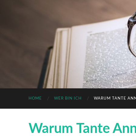
HOME
WER BIN ICH
WARUM TANTE AN
Warum Tante An