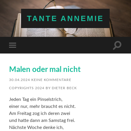
TANTE ANNEMIE
Suchfe
Mobile-
ein-/a
Menü
ein-/ausblenden
Malen oder mal nicht
30.04.2024
KEINE KOMMENTARE
COPYRIGHTS 2024 BY DIETER BECK
Jeden Tag ein Pinselstrich,
einer nur, mehr braucht es nicht.
Am Freitag zog ich deren zwei
und hatte dann am Samstag frei.
Nächste Woche denke ich,