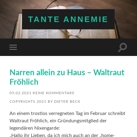
TANTE ANNEMIE
Suchfe
Mobile-
ein-/a
Menü
ein-/ausblenden
Narren allein zu Haus – Waltraut
Fröhlich
05.02.2021
KEINE KOMMENTARE
COPYRIGHTS 2021 BY DIETER BECK
An einem trostlos verregneten Tag im Februar schreibt
Waltraut Fröhlich, ein Gründungsmitglied der
legendären Nixengarde:
„Hallo ihr Lieben, da ich mich auch an der „home-