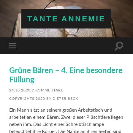
TANTE ANNEMIE
Suchfe
Mobile-
ein-/a
Menü
ein-/ausblenden
Grüne Bären – 4. Eine besondere
Füllung
24.10.2020
2 KOMMENTARE
COPYRIGHTS 2020 BY DIETER BECK
Ein Mann sitzt an seinem großen Arbeitstisch und
arbeitet an einem Bären. Zwei dieser Plüschtiere liegen
neben ihm. Das Licht einer Schreibtischlampe
beleuchtet ihre Körper. Die Nähte an ihren Seiten sind