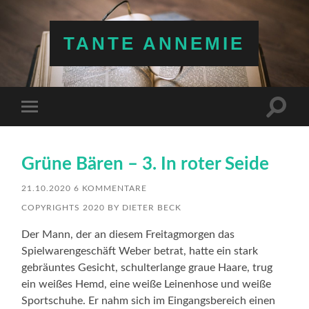
TANTE ANNEMIE
Suchfe
Mobile-
ein-/a
Menü
ein-/ausblenden
Grüne Bären – 3. In roter Seide
21.10.2020
6 KOMMENTARE
COPYRIGHTS 2020 BY DIETER BECK
Der Mann, der an diesem Freitagmorgen das
Spielwarengeschäft Weber betrat, hatte ein stark
gebräuntes Gesicht, schulterlange graue Haare, trug
ein weißes Hemd, eine weiße Leinenhose und weiße
Sportschuhe. Er nahm sich im Eingangsbereich einen