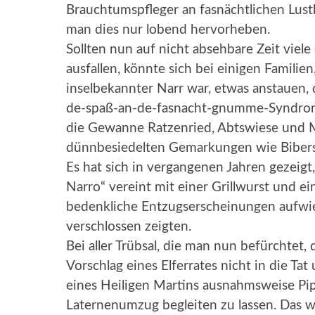
Brauchtumspfleger an fasnächtlichen Lustb
man dies nur lobend hervorheben.
Sollten nun auf nicht absehbare Zeit vie
ausfallen, könnte sich bei einigen Familie
inselbekannter Narr war, etwas anstauen
de-spaß-an-de-fasnacht-gnumme-Syndrom“
die Gewanne Ratzenried, Abtswiese und Me
dünnbesiedelten Gemarkungen wie Bibers
Es hat sich in vergangenen Jahren gezeig
Narro“ vereint mit einer Grillwurst und 
bedenkliche Entzugserscheinungen aufwie
verschlossen zeigten.
Bei aller Trübsal, die man nun befürchtet
Vorschlag eines Elferrates nicht in die Tat
eines Heiligen Martins ausnahmsweise Pi
Laternenumzug begleiten zu lassen. Das w