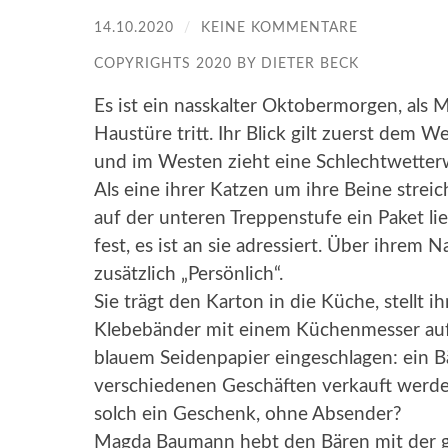
14.10.2020
/
KEINE KOMMENTARE
COPYRIGHTS 2020 BY DIETER BECK
Es ist ein nasskalter Oktobermorgen, als 
Haustüre tritt. Ihr Blick gilt zuerst dem
und im Westen zieht eine Schlechtwetter
Als eine ihrer Katzen um ihre Beine streich
auf der unteren Treppenstufe ein Paket li
fest, es ist an sie adressiert. Über ihre
zusätzlich „Persönlich“.
Sie trägt den Karton in die Küche, stellt ih
Klebebänder mit einem Küchenmesser auf u
blauem Seidenpapier eingeschlagen: ein Bä
verschiedenen Geschäften verkauft werde
solch ein Geschenk, ohne Absender?
Magda Baumann hebt den Bären mit der ge