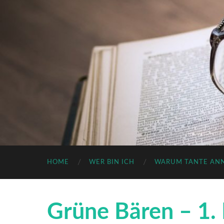
HOME
WER BIN ICH
WARUM TANTE AN
Grüne Bären – 1.