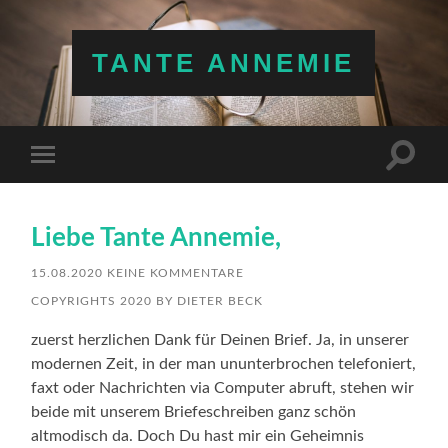
TANTE ANNEMIE
Suchfe
Mobile-
ein-/a
Menü
ein-/ausblenden
Liebe Tante Annemie,
15.08.2020
KEINE KOMMENTARE
COPYRIGHTS 2020 BY DIETER BECK
zuerst herzlichen Dank für Deinen Brief. Ja, in unserer
modernen Zeit, in der man ununterbrochen telefoniert,
faxt oder Nachrichten via Computer abruft, stehen wir
beide mit unserem Briefeschreiben ganz schön
altmodisch da. Doch Du hast mir ein Geheimnis