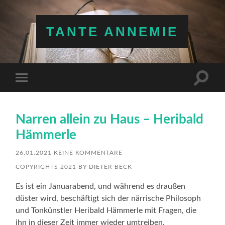
TANTE ANNEMIE
Suchfe
Mobile-
ein-/a
Menü
ein-/ausblenden
Narren allein zu Haus – Heribald
Hämmerle
26.01.2021
KEINE KOMMENTARE
COPYRIGHTS 2021 BY DIETER BECK
Es ist ein Januarabend, und während es draußen
düster wird, beschäftigt sich der närrische Philosoph
und Tonkünstler Heribald Hämmerle mit Fragen, die
ihn in dieser Zeit immer wieder umtreiben.